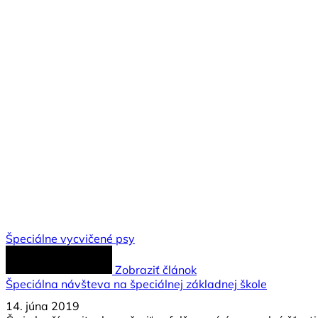
Špeciálne vycvičené psy
Zobraziť článok
Špeciálna návšteva na špeciálnej základnej škole
14. júna 2019