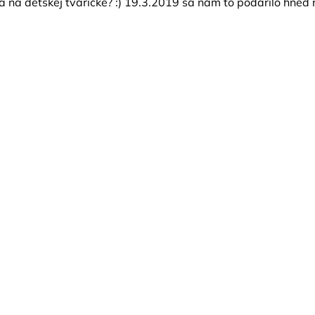
a na detskej tváričke? :) 19.3.2019 sa nám to podarilo hneď n