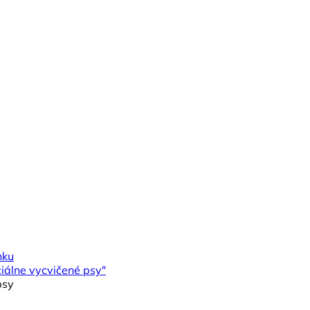
nku
iálne vycvičené psy"
psy