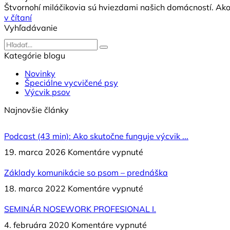
Štvornohí miláčikovia sú hviezdami našich domácností. Ako 
v čítaní
Vyhľadávanie
Hľadať
Kategórie blogu
Novinky
Špeciálne vycvičené psy
Výcvik psov
Najnovšie články
Podcast (43 min): Ako skutočne funguje výcvik ...
na
19. marca 2026
Komentáre vypnuté
Podcast
(43
Základy komunikácie so psom – prednáška
min):
na
18. marca 2022
Komentáre vypnuté
Ako
Základy
skutočne
komunikácie
SEMINÁR NOSEWORK PROFESIONAL I.
funguje
so
výcvik
na
4. februára 2020
Komentáre vypnuté
psom