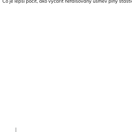
Čo je lepší pocit, ako vyčariť nefalšovaný úsmev plný šťasti