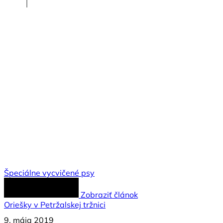
Špeciálne vycvičené psy
Zobraziť článok
Oriešky v Petržalskej tržnici
9. mája 2019