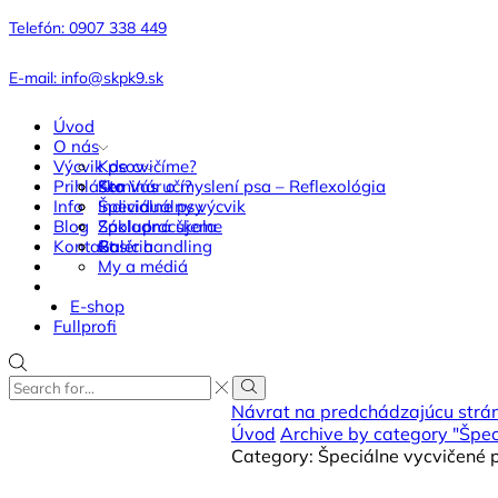
Telefón: 0907 338 449
E-mail: info@skpk9.sk
Úvod
O nás
Výcvik psov
Kde cvičíme?
Prihláška
Kto Vás učí?
Seminár o myslení psa – Reflexológia
Info
Špeciálne psy
Individuálny výcvik
Blog
Spolupracujeme
Základná škola
Kontakt
Galéria
Basic handling
My a médiá
E-shop
Fullprofi
Search
Search
input
Návrat na predchádzajúcu strá
Úvod
Archive by category "Špec
Category: Špeciálne vycvičené 