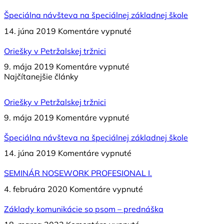
psa
SEMINÁR
–
–
NOSEWORK
Špeciálna návšteva na špeciálnej základnej škole
prednáška
a
PROFESIONAL
na
14. júna 2019
Komentáre vypnuté
prečo
I.
Špeciálna
samotný
návšteva
Oriešky v Petržalskej tržnici
výcvik
na
psa
na
9. mája 2019
Komentáre vypnuté
špeciálnej
často
Oriešky
Najčítanejšie články
základnej
nestačí.
v Petržalskej
škole
tržnici
Oriešky v Petržalskej tržnici
na
9. mája 2019
Komentáre vypnuté
Oriešky
v Petržalskej
Špeciálna návšteva na špeciálnej základnej škole
tržnici
na
14. júna 2019
Komentáre vypnuté
Špeciálna
návšteva
SEMINÁR NOSEWORK PROFESIONAL I.
na
na
4. februára 2020
Komentáre vypnuté
špeciálnej
SEMINÁR
základnej
NOSEWORK
Základy komunikácie so psom – prednáška
škole
PROFESIONAL
na