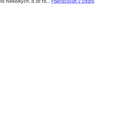
a niekoľkých, a že to...
Pokračovať v čítaní